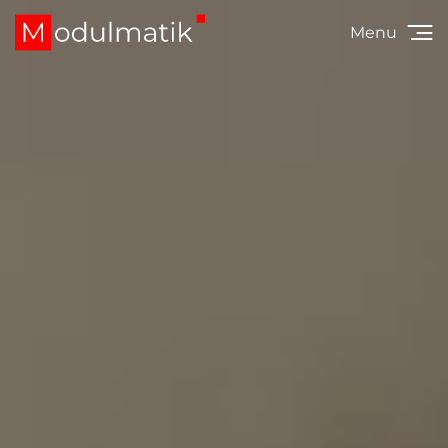
Menu
title:
description
title:
description
title:
description
title:
description